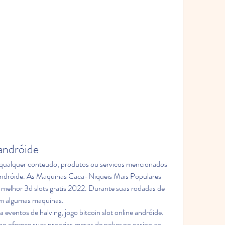
 andróide
 qualquer conteudo, produtos ou servicos mencionados 
ne andróide. As Maquinas Caca-Niqueis Mais Populares 
melhor 3d slots gratis 2022. Durante suas rodadas de 
em algumas maquinas.
eventos de halving, jogo bitcoin slot online andróide.
o oferece suas proprias mesas de poker no casino ao 