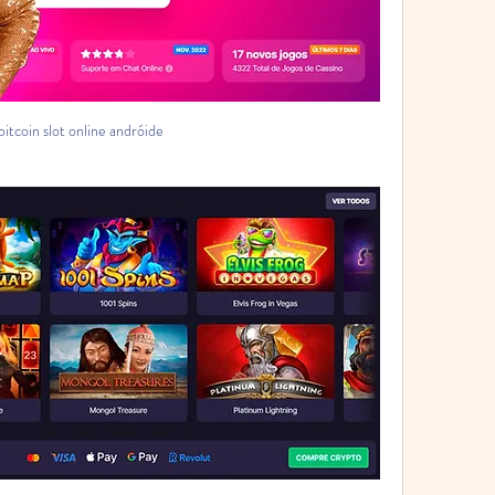
bitcoin slot online andróide