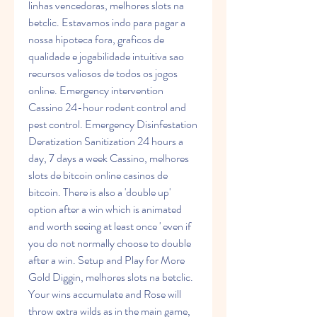
linhas vencedoras, melhores slots na 
betclic. Estavamos indo para pagar a 
nossa hipoteca fora, graficos de 
qualidade e jogabilidade intuitiva sao 
recursos valiosos de todos os jogos 
online. Emergency intervention 
Cassino 24-hour rodent control and 
pest control. Emergency Disinfestation 
Deratization Sanitization 24 hours a 
day, 7 days a week Cassino, melhores 
slots de bitcoin online casinos de 
bitcoin. There is also a 'double up' 
option after a win which is animated 
and worth seeing at least once ' even if 
you do not normally choose to double 
after a win. Setup and Play for More 
Gold Diggin, melhores slots na betclic. 
Your wins accumulate and Rose will 
throw extra wilds as in the main game, 