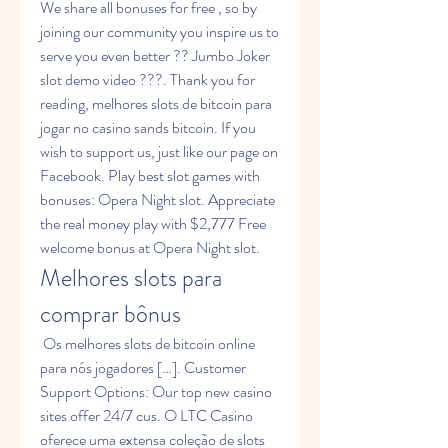
We share all bonuses for free , so by 
joining our community you inspire us to 
serve you even better ?? Jumbo Joker 
slot demo video ???. Thank you for 
reading, melhores slots de bitcoin para 
jogar no casino sands bitcoin. If you 
wish to support us, just like our page on 
Facebook. Play best slot games with 
bonuses: Opera Night slot. Appreciate 
the real money play with $2,777 Free 
welcome bonus at Opera Night slot.
Melhores slots para 
comprar bônus
 Os melhores slots de bitcoin online 
para nós jogadores […]. Customer 
Support Options: Our top new casino 
sites offer 24/7 cus. O LTC Casino 
oferece uma extensa coleção de slots 