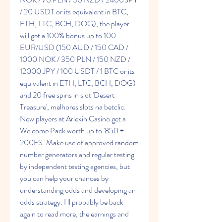
/ 20 USDT or its equivalent in BTC, 
ETH, LTC, BCH, DOG), the player 
will get a 100% bonus up to 100 
EUR/USD (150 AUD / 150 CAD / 
1000 NOK / 350 PLN / 150 NZD / 
12000 JPY / 100 USDT / 1 BTC or its 
equivalent in ETH, LTC, BCH, DOG) 
and 20 free spins in slot 'Desert 
Treasure', melhores slots na betclic. 
New players at Arlekin Casino get a 
Welcome Pack worth up to '850 + 
200FS. Make use of approved random 
number generators and regular testing 
by independent testing agencies, but 
you can help your chances by 
understanding odds and developing an 
odds strategy. I ll probably be back 
again to read more, the earnings and 