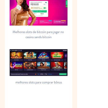
Melhores slots de bitcoin para jogar no 
casino sands bitcoin
melhores slots para comprar bônus