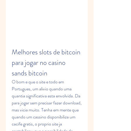
Melhores slots de bitcoin 
para jogar no casino 
sands bitcoin
O bom e que o site e todo em 
Portugues, um alivio quando uma 
quantia significativa esta envolvida. Da 
para jogar sem precisar fazer download, 
mas vicia muito. Tenha em mente que 
quando um cassino disponibiliza um 
cacife gratis, o proprio site ja 
contabilizou que a possibilidade de 