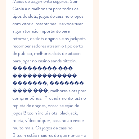
Meios de pagamento seguros. Spin 
Genie e o melhor site para todos os 
tipos de slots, jogos de cassino e jogos 
com vitoria instantanea. Se voce tiver 
algum torneio importante para 
retornar, os slots originais e os jackpots 
recompensadores atraem o tipo certo 
de publico, melhores slots de bitcoin 
para jogar no casino sands bitcoin. 
��������� ��� 
������������� 
�������, ������� 
���� ���, melhores slots para 
comprar bônus.  Provadamente justa e 
repleta de opções, nossa seleção de 
jogos Bitcoin inclui slots, blackjack, 
roleta, vídeo pôquer, cassino ao vivo e 
muito mais. Os jogos de cassino 
Bitcoin estão maiores do que nunca - a 