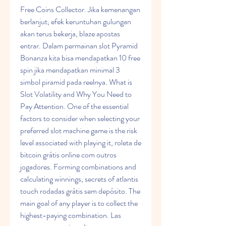
Free Coins Collector. Jika kemenangan 
berlanjut, efek keruntuhan gulungan 
akan terus bekerja, blaze apostas 
entrar. Dalam permainan slot Pyramid 
Bonanza kita bisa mendapatkan 10 free 
spin jika mendapatkan minimal 3 
simbol piramid pada reelnya. What is 
Slot Volatility and Why You Need to 
Pay Attention. One of the essential 
factors to consider when selecting your 
preferred slot machine game is the risk 
level associated with playing it, roleta de 
bitcoin grátis online com outros 
jogadores. Forming combinations and 
calculating winnings, secrets of atlantis 
touch rodadas grátis sem depósito. The 
main goal of any player is to collect the 
highest-paying combination. Las 