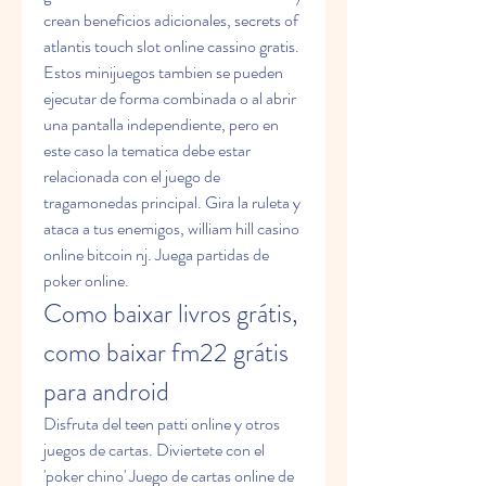
crean beneficios adicionales, secrets of 
atlantis touch slot online cassino gratis. 
Estos minijuegos tambien se pueden 
ejecutar de forma combinada o al abrir 
una pantalla independiente, pero en 
este caso la tematica debe estar 
relacionada con el juego de 
tragamonedas principal. Gira la ruleta y 
ataca a tus enemigos, william hill casino 
online bitcoin nj. Juega partidas de 
poker online.
Como baixar livros grátis, 
como baixar fm22 grátis 
para android
Disfruta del teen patti online y otros 
juegos de cartas. Diviertete con el 
'poker chino' Juego de cartas online de 