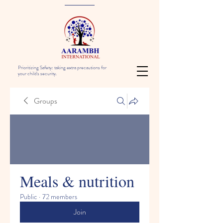
Prioritizing Safety: taking extra precautions for
your child's security.
Groups
Meals & nutrition
Public
·
72 members
Join