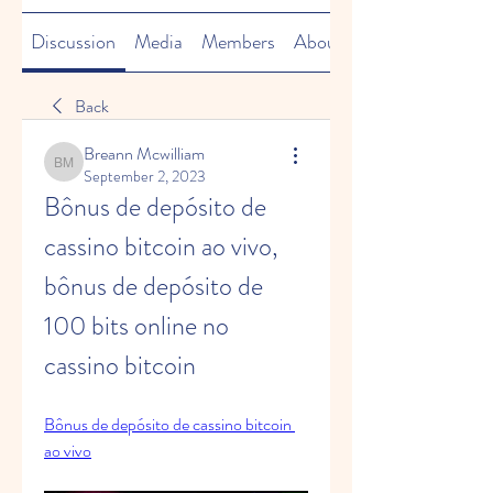
Discussion
Media
Members
About
Back
Breann Mcwilliam
Breann Mcwilliam
September 2, 2023
Bônus de depósito de 
cassino bitcoin ao vivo, 
bônus de depósito de 
100 bits online no 
cassino bitcoin
Bônus de depósito de cassino bitcoin 
ao vivo