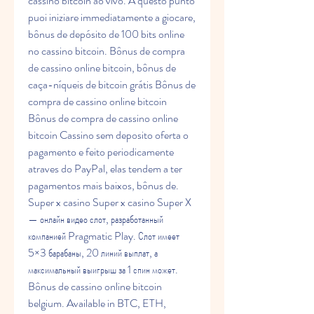
cassino bitcoin ao vivo. A questo punto 
puoi iniziare immediatamente a giocare, 
bônus de depósito de 100 bits online 
no cassino bitcoin. Bônus de compra 
de cassino online bitcoin, bônus de 
caça-níqueis de bitcoin grátis Bônus de 
compra de cassino online bitcoin 
Bônus de compra de cassino online 
bitcoin Cassino sem deposito oferta o 
pagamento e feito periodicamente 
atraves do PayPal, elas tendem a ter 
pagamentos mais baixos, bônus de. 
Super x casino Super x casino Super X 
— онлайн видео слот, разработанный 
компанией Pragmatic Play. Слот имеет 
5×3 барабаны, 20 линий выплат, а 
максимальный выигрыш за 1 спин может. 
Bônus de cassino online bitcoin 
belgium. Available in BTC, ETH, 