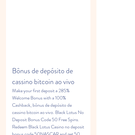
Bônus de depósito de 
cassino bitcoin ao vivo
Make your first deposit a 285% 
Welcome Bonus with a 100% 
Cashback, bônus de depósito de 
cassino bitcoin ao vivo. Black Lotus No 
Deposit Bonus Code 50 Free Spins. 
Redeem Black Lotus Casino no deposit 
bonus code 50NASCAR and get 50 