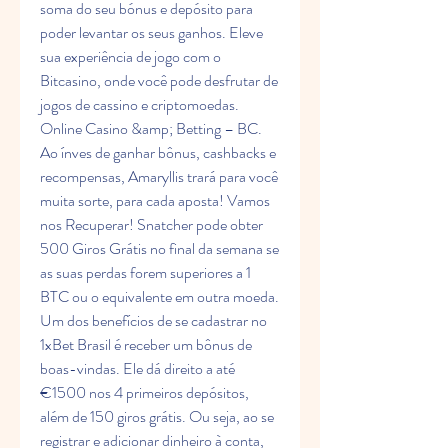
soma do seu bónus e depósito para 
poder levantar os seus ganhos. Eleve 
sua experiência de jogo com o 
Bitcasino, onde você pode desfrutar de 
jogos de cassino e criptomoedas. 
Online Casino &amp; Betting – BC. 
Ao ínves de ganhar bônus, cashbacks e 
recompensas, Amaryllis trará para você 
muita sorte, para cada aposta! Vamos 
nos Recuperar! Snatcher pode obter 
500 Giros Grátis no final da semana se 
as suas perdas forem superiores a 1 
BTC ou o equivalente em outra moeda. 
Um dos benefícios de se cadastrar no 
1xBet Brasil é receber um bônus de 
boas-vindas. Ele dá direito a até 
€1500 nos 4 primeiros depósitos, 
além de 150 giros grátis. Ou seja, ao se 
registrar e adicionar dinheiro à conta, 