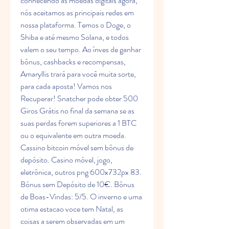
conhecendo as moedas digitais agora, 
nós aceitamos as principais redes em 
nossa plataforma. Temos o Doge, o 
Shiba e até mesmo Solana, e todos 
valem o seu tempo. Ao ínves de ganhar 
bônus, cashbacks e recompensas, 
Amaryllis trará para você muita sorte, 
para cada aposta! Vamos nos 
Recuperar! Snatcher pode obter 500 
Giros Grátis no final da semana se as 
suas perdas forem superiores a 1 BTC 
ou o equivalente em outra moeda. 
Cassino bitcoin móvel sem bônus de 
depósito. Casino móvel, jogo, 
eletrônica, outros png 600x732px 83. 
Bónus sem Depósito de 10€. Bônus 
de Boas-Vindas: 5/5. O inverno e uma 
otima estacao voce tem Natal, as 
coisas a serem observadas em um 