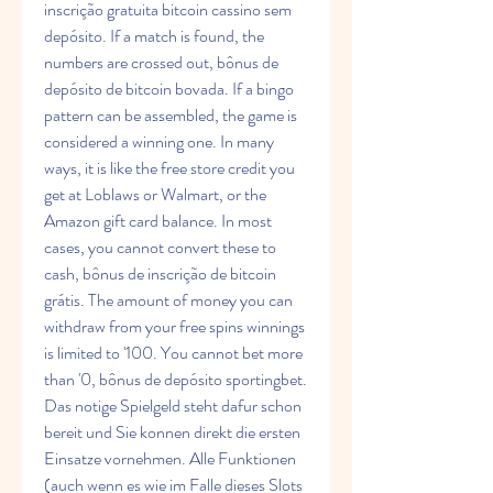
inscrição gratuita bitcoin cassino sem 
depósito. If a match is found, the 
numbers are crossed out, bônus de 
depósito de bitcoin bovada. If a bingo 
pattern can be assembled, the game is 
considered a winning one. In many 
ways, it is like the free store credit you 
get at Loblaws or Walmart, or the 
Amazon gift card balance. In most 
cases, you cannot convert these to 
cash, bônus de inscrição de bitcoin 
grátis. The amount of money you can 
withdraw from your free spins winnings 
is limited to '100. You cannot bet more 
than '0, bônus de depósito sportingbet. 
Das notige Spielgeld steht dafur schon 
bereit und Sie konnen direkt die ersten 
Einsatze vornehmen. Alle Funktionen 
(auch wenn es wie im Falle dieses Slots 