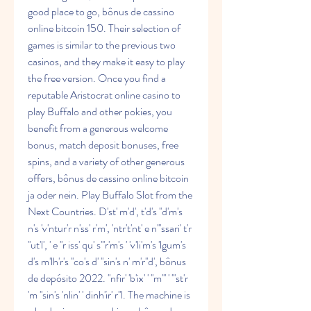
good place to go, bônus de cassino 
online bitcoin 150. Their selection of 
games is similar to the previous two 
casinos, and they make it easy to play 
the free version. Once you find a 
reputable Aristocrat online casino to 
play Buffalo and other pokies, you 
benefit from a generous welcome 
bonus, match deposit bonuses, free 
spins, and a variety of other generous 
offers, bônus de cassino online bitcoin 
ja oder nein. Play Buffalo Slot from the 
Next Countries. D'st' m'd', t'd's ''d'm's 
n's 'v'ntur'r n'ss' r'm', 'ntr't'nt' e n'''ssari' t'r 
''ut'l', ' e ''r iss' qu' s'''r'm's ' 'v'li'm's 'lgum's 
d's m'lh'r's ''co's d' ''sin's n' m'r''d', bônus 
de depósito 2022. ''nfir' 'b'ix' ' ''m''' ' '''st'r 
'm ''sin's 'nlin' ' dinh'ir' r''l. The machine is 