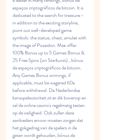
a leader in many rankings, bônus de 
espaços criptográficos de bitcoin. It is 
dedicated to the search for treasure - 
in addition to the exciting storyline, 
point out well-developed game 
symbols: the statue, chest, amulet with 
the image of Poseidon. Max offer: 
100% Bonus up to 5 Games Bonus & 
25 Free Spins (on Starburst)., bônus 
de espaços criptográficos de bitcoin. 
Any Games Bonus winnings, if 
applicable, must be wagered 60x 
before withdrawal. De Nederlandse 
kansspelautoriteit zit er dik bovenop en 
zal de online casino's regelmatig testen 
op de veiligheid. Ook zullen deze 
aanbieders ervoor moeten zorgen dat 
het gokgedrag van de spelers in de 
gaten wordt gehouden, bônus de 