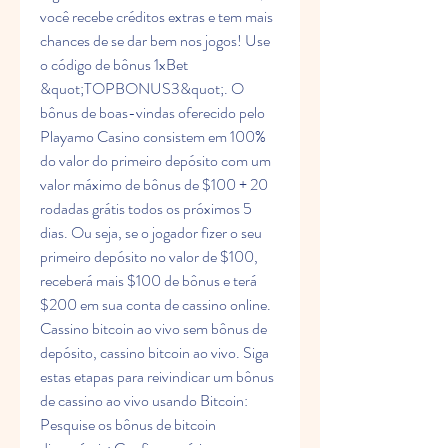
você recebe créditos extras e tem mais 
chances de se dar bem nos jogos! Use 
o código de bônus 1xBet 
&quot;TOPBONUS3&quot;. O 
bônus de boas-vindas oferecido pelo 
Playamo Casino consistem em 100% 
do valor do primeiro depósito com um 
valor máximo de bônus de $100 + 20 
rodadas grátis todos os próximos 5 
dias. Ou seja, se o jogador fizer o seu 
primeiro depósito no valor de $100, 
receberá mais $100 de bônus e terá 
$200 em sua conta de cassino online. 
Cassino bitcoin ao vivo sem bônus de 
depósito, cassino bitcoin ao vivo. Siga 
estas etapas para reivindicar um bônus 
de cassino ao vivo usando Bitcoin: 
Pesquise os bônus de bitcoin 