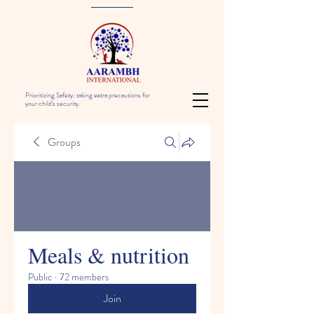
Prioritizing Safety: taking extra precautions for
your child's security.
Groups
Meals & nutrition
Public
·
72 members
Join