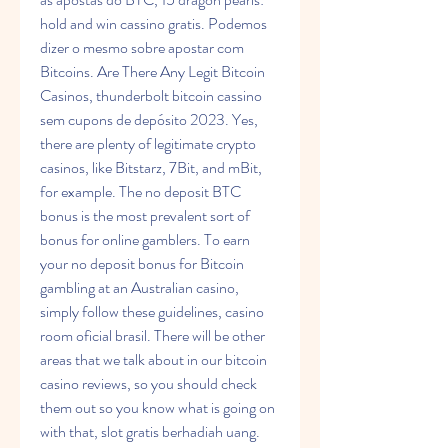
hold and win cassino gratis. Podemos 
dizer o mesmo sobre apostar com 
Bitcoins. Are There Any Legit Bitcoin 
Casinos, thunderbolt bitcoin cassino 
sem cupons de depósito 2023. Yes, 
there are plenty of legitimate crypto 
casinos, like Bitstarz, 7Bit, and mBit, 
for example. The no deposit BTC 
bonus is the most prevalent sort of 
bonus for online gamblers. To earn 
your no deposit bonus for Bitcoin 
gambling at an Australian casino, 
simply follow these guidelines, casino 
room oficial brasil. There will be other 
areas that we talk about in our bitcoin 
casino reviews, so you should check 
them out so you know what is going on 
with that, slot gratis berhadiah uang. 