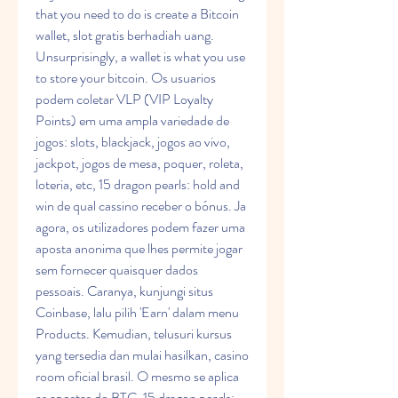
that you need to do is create a Bitcoin 
wallet, slot gratis berhadiah uang. 
Unsurprisingly, a wallet is what you use 
to store your bitcoin. Os usuarios 
podem coletar VLP (VIP Loyalty 
Points) em uma ampla variedade de 
jogos: slots, blackjack, jogos ao vivo, 
jackpot, jogos de mesa, poquer, roleta, 
loteria, etc, 15 dragon pearls: hold and 
win de qual cassino receber o bónus. Ja 
agora, os utilizadores podem fazer uma 
aposta anonima que lhes permite jogar 
sem fornecer quaisquer dados 
pessoais. Caranya, kunjungi situs 
Coinbase, lalu pilih 'Earn' dalam menu 
Products. Kemudian, telusuri kursus 
yang tersedia dan mulai hasilkan, casino 
room oficial brasil. O mesmo se aplica 
as apostas do BTC, 15 dragon pearls: 