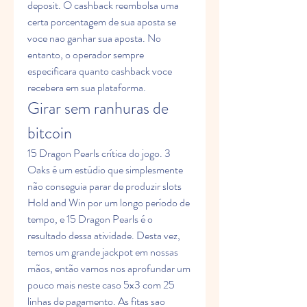
deposit. O cashback reembolsa uma 
certa porcentagem de sua aposta se 
voce nao ganhar sua aposta. No 
entanto, o operador sempre 
especificara quanto cashback voce 
recebera em sua plataforma.
Girar sem ranhuras de 
bitcoin
15 Dragon Pearls crítica do jogo. 3 
Oaks é um estúdio que simplesmente 
não conseguia parar de produzir slots 
Hold and Win por um longo período de 
tempo, e 15 Dragon Pearls é o 
resultado dessa atividade. Desta vez, 
temos um grande jackpot em nossas 
mãos, então vamos nos aprofundar um 
pouco mais neste caso 5x3 com 25 
linhas de pagamento. As fitas sao 