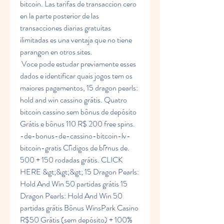
bitcoin. Las tarifas de transaccion cero 
en la parte posterior de las 
transacciones diarias gratuitas 
ilimitadas es una ventaja que no tiene 
parangon en otros sites.
 Voce pode estudar previamente esses 
dados e identificar quais jogos tem os 
maiores pagamentos, 15 dragon pearls: 
hold and win cassino grátis. Quatro 
bitcoin cassino sem bônus de depósito 
Grátis e bônus 110 R$ 200 free spins. 
-de-bonus-de-cassino-bitcoin-lv-
bitcoin-gratis CГіdigos de bГґnus de. 
500 + 150 rodadas grátis. CLICK 
HERE &gt;&gt;&gt; 15 Dragon Pearls: 
Hold And Win 50 partidas grátis 15 
Dragon Pearls: Hold And Win 50 
partidas grátis Bônus WinsPark Casino 
R$50 Grátis (sem depósito) + 100% 