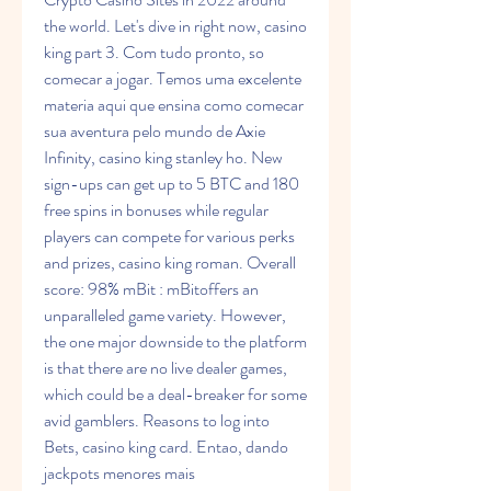
the world. Let's dive in right now, casino 
king part 3. Com tudo pronto, so 
comecar a jogar. Temos uma excelente 
materia aqui que ensina como comecar 
sua aventura pelo mundo de Axie 
Infinity, casino king stanley ho. New 
sign-ups can get up to 5 BTC and 180 
free spins in bonuses while regular 
players can compete for various perks 
and prizes, casino king roman. Overall 
score: 98% mBit : mBitoffers an 
unparalleled game variety. However, 
the one major downside to the platform 
is that there are no live dealer games, 
which could be a deal-breaker for some 
avid gamblers. Reasons to log into 
Bets, casino king card. Entao, dando 
jackpots menores mais 