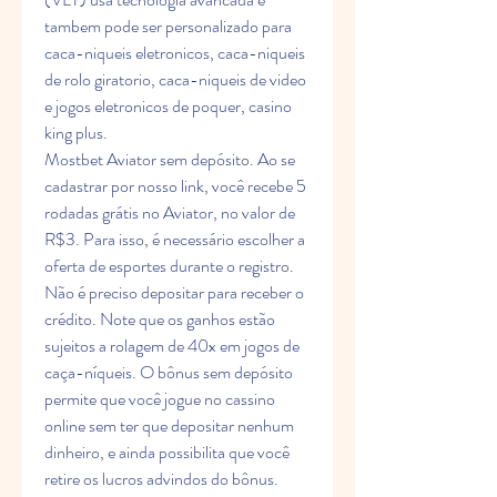
tambem pode ser personalizado para 
caca-niqueis eletronicos, caca-niqueis 
de rolo giratorio, caca-niqueis de video 
e jogos eletronicos de poquer, casino 
king plus.
Mostbet Aviator sem depósito. Ao se 
cadastrar por nosso link, você recebe 5 
rodadas grátis no Aviator, no valor de 
R$3. Para isso, é necessário escolher a 
oferta de esportes durante o registro. 
Não é preciso depositar para receber o 
crédito. Note que os ganhos estão 
sujeitos a rolagem de 40x em jogos de 
caça-níqueis. O bônus sem depósito 
permite que você jogue no cassino 
online sem ter que depositar nenhum 
dinheiro, e ainda possibilita que você 
retire os lucros advindos do bônus. 