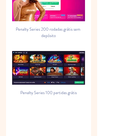
Penalty Series 200 rodadas grátis sem 
depósito
Penalty Series 100 partidas grátis