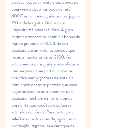
atrativa, especialmente o seu bônus de 
boas-vindas que nos pode dar até 
400€ em dinheiro grátis por um jogo e 
120 rodadas grátis. Bónus com 
Depósito + Rodadas Grátis. Alguns 
casinos oferecem os habituais bónus de 
registo gratuitos de 100% do seu 
depósito até um valor estipulado que 
habitualmente ronda os €100. Ao 
adicionarem spins grátis a esta oferta, a 
mesma passa a ser particularmente 
apelativa para jogadores de slots. O 
bônus sem depósito permite que você 
jogue no cassino online sem ter que 
depositar nenhum dinheiro, e ainda 
possibilita que você retire os lucros 
advindos do bônus. Para participar, 
selecione um dos sites de jogos com a 
promoção, registre-se e verifique os 