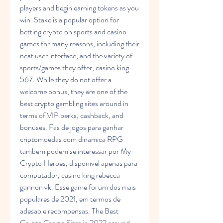
players and begin earning tokens as you 
win. Stake is a popular option for 
betting crypto on sports and casino 
games for many reasons, including their 
neat user interface, and the variety of 
sports/games they offer, casino king 
567. While they do not offer a 
welcome bonus, they are one of the 
best crypto gambling sites around in 
terms of VIP perks, cashback, and 
bonuses. Fas de jogos para ganhar 
criptomoedas com dinamica RPG 
tambem podem se interessar por My 
Crypto Heroes, disponivel apenas para 
computador, casino king rebecca 
gannon vk. Esse game foi um dos mais 
populares de 2021, em termos de 
adesao e recompensas. The Best 
Crypto Casino Sites in 2022 around 