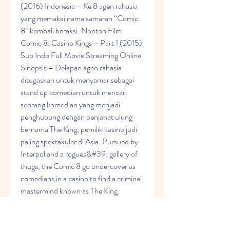
(2016) Indonesia – Ke 8 agen rahasia 
yang memakai nama samaran “Comic 
8” kembali beraksi. Nonton Film 
Comic 8: Casino Kings – Part 1 (2015) 
Sub Indo Full Movie Streaming Online 
Sinopsis – Delapan agen rahasia 
ditugaskan untuk menyamar sebagai 
stand up comedian untuk mencari 
seorang komedian yang menjadi 
penghubung dengan penjahat ulung 
bernama The King, pemilik kasino judi 
paling spektakuler di Asia. Pursued by 
Interpol and a rogues&#39; gallery of 
thugs, the Comic 8 go undercover as 
comedians in a casino to find a criminal 
mastermind known as The King. 
Chicago 21,103 What is online 
gambling? What are the best online 
gambling sites? Basic 0$ Millenium 