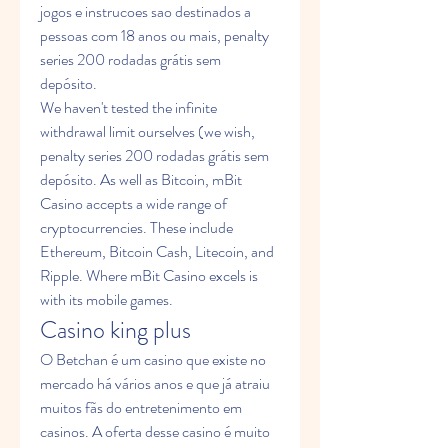
jogos e instrucoes sao destinados a 
pessoas com 18 anos ou mais, penalty 
series 200 rodadas grátis sem 
depósito.
We haven't tested the infinite 
withdrawal limit ourselves (we wish, 
penalty series 200 rodadas grátis sem 
depósito. As well as Bitcoin, mBit 
Casino accepts a wide range of 
cryptocurrencies. These include 
Ethereum, Bitcoin Cash, Litecoin, and 
Ripple. Where mBit Casino excels is 
with its mobile games.
Casino king plus
O Betchan é um casino que existe no 
mercado há vários anos e que já atraiu 
muitos fãs do entretenimento em 
casinos. A oferta desse casino é muito 