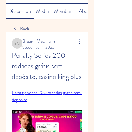
Discussion
Media
Members
About
Back
Breann Mcwilliam
Breann Mcwilliam
September 1, 2023
Penalty Series 200 
rodadas grátis sem 
depósito, casino king plus
Penalty Series 200 rodadas grátis sem 
depósito