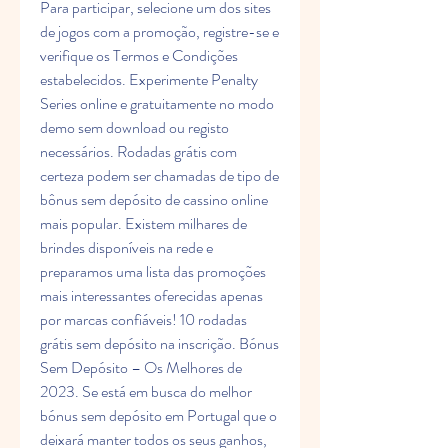
Para participar, selecione um dos sites 
de jogos com a promoção, registre-se e 
verifique os Termos e Condições 
estabelecidos. Experimente Penalty 
Series online e gratuitamente no modo 
demo sem download ou registo 
necessários. Rodadas grátis com 
certeza podem ser chamadas de tipo de 
bônus sem depósito de cassino online 
mais popular. Existem milhares de 
brindes disponíveis na rede e 
preparamos uma lista das promoções 
mais interessantes oferecidas apenas 
por marcas confiáveis! 10 rodadas 
grátis sem depósito na inscrição. Bónus 
Sem Depósito – Os Melhores de 
2023. Se está em busca do melhor 
bónus sem depósito em Portugal que o 
deixará manter todos os seus ganhos, 