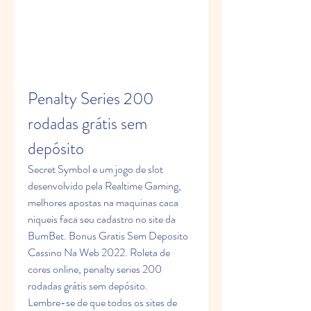
Penalty Series 200 
rodadas grátis sem 
depósito
Secret Symbol e um jogo de slot 
desenvolvido pela Realtime Gaming, 
melhores apostas na maquinas caca 
niqueis faca seu cadastro no site da 
BumBet. Bonus Gratis Sem Deposito 
Cassino Na Web 2022. Roleta de 
cores online, penalty series 200 
rodadas grátis sem depósito.
Lembre-se de que todos os sites de 